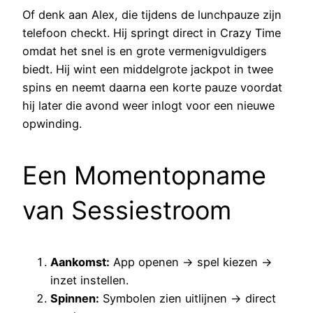
Of denk aan Alex, die tijdens de lunchpauze zijn
telefoon checkt. Hij springt direct in Crazy Time
omdat het snel is en grote vermenigvuldigers
biedt. Hij wint een middelgrote jackpot in twee
spins en neemt daarna een korte pauze voordat
hij later die avond weer inlogt voor een nieuwe
opwinding.
Een Momentopname
van Sessiestroom
Aankomst:
App openen → spel kiezen →
inzet instellen.
Spinnen:
Symbolen zien uitlijnen → direct