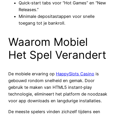
Quick‑start tabs voor “Hot Games” en “New
Releases.”
Minimale depositastappen voor snelle
toegang tot je bankroll.
Waarom Mobiel
Het Spel Verandert
De mobiele ervaring op
HappySlots Casino
is
gebouwd rondom snelheid en gemak. Door
gebruik te maken van HTML5 instant‑play
technologie, elimineert het platform de noodzaak
voor app downloads en langdurige installaties.
De meeste spelers vinden zichzelf tijdens een