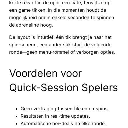
korte reis of in de rij bij een café, terwijl ze op
een game tikken. In die momenten houdt de
mogelijkheid om in enkele seconden te spinnen
de adrenaline hoog.
De layout is intuïtief: één tik brengt je naar het
spin‑scherm, een andere tik start de volgende
ronde—geen menu‑rommel of verborgen opties.
Voordelen voor
Quick‑Session Spelers
Geen vertraging tussen tikken en spins.
Resultaten in real‑time updates.
Automatische her-deals na elke ronde.