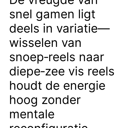
snel gamen ligt
deels in variatie—
wisselen van
snoep‑reels naar
diepe‑zee vis reels
houdt de energie
hoog zonder
mentale