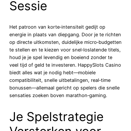
Sessie
Het patroon van korte‑intensiteit gedijt op
energie in plaats van diepgang. Door je te richten
op directe uitkomsten, duidelijke micro‑budgetten
te stellen en te kiezen voor snel‑loslatende titels,
houd je je spel levendig en boeiend zonder te
veel tijd of geld te investeren. HappySlots Casino
biedt alles wat je nodig hebt—mobiele
compatibiliteit, snelle uitbetalingen, real‑time
bonussen—allemaal gericht op spelers die snelle
sensaties zoeken boven marathon‑gaming.
Je Spelstrategie