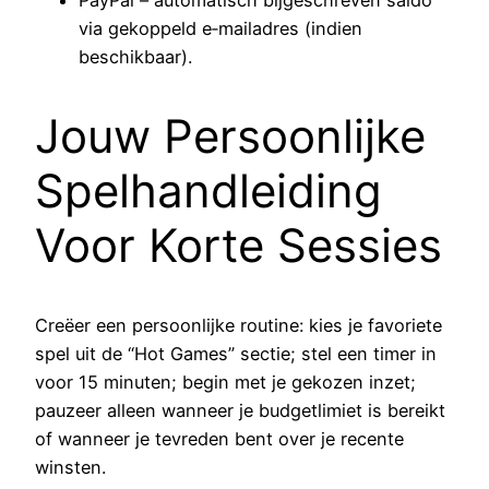
PayPal – automatisch bijgeschreven saldo
via gekoppeld e‑mailadres (indien
beschikbaar).
Jouw Persoonlijke
Spelhandleiding
Voor Korte Sessies
Creëer een persoonlijke routine: kies je favoriete
spel uit de “Hot Games” sectie; stel een timer in
voor 15 minuten; begin met je gekozen inzet;
pauzeer alleen wanneer je budgetlimiet is bereikt
of wanneer je tevreden bent over je recente
winsten.