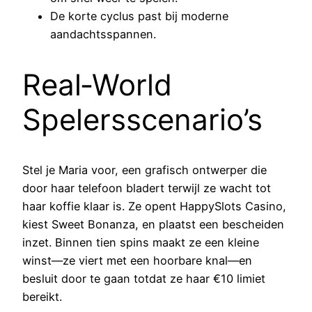
De korte cyclus past bij moderne
aandachtsspannen.
Real‑World
Spelersscenario’s
Stel je Maria voor, een grafisch ontwerper die
door haar telefoon bladert terwijl ze wacht tot
haar koffie klaar is. Ze opent HappySlots Casino,
kiest Sweet Bonanza, en plaatst een bescheiden
inzet. Binnen tien spins maakt ze een kleine
winst—ze viert met een hoorbare knal—en
besluit door te gaan totdat ze haar €10 limiet
bereikt.