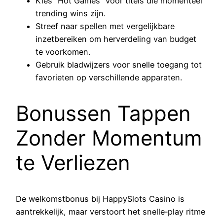
Kies “Hot Games” voor titels die momenteel
trending wins zijn.
Streef naar spellen met vergelijkbare
inzetbereiken om herverdeling van budget
te voorkomen.
Gebruik bladwijzers voor snelle toegang tot
favorieten op verschillende apparaten.
Bonussen Tappen
Zonder Momentum
te Verliezen
De welkomstbonus bij HappySlots Casino is
aantrekkelijk, maar verstoort het snelle‑play ritme