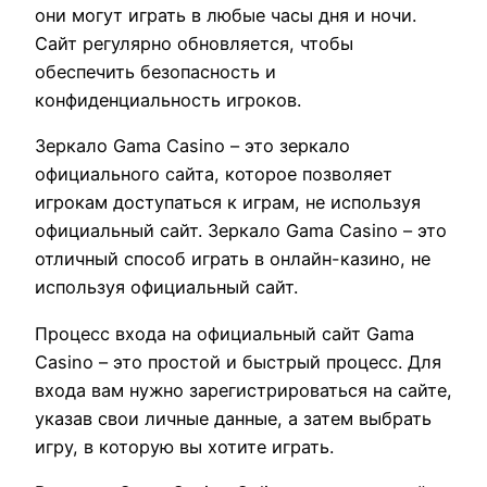
они могут играть в любые часы дня и ночи.
Сайт регулярно обновляется, чтобы
обеспечить безопасность и
конфиденциальность игроков.
Зеркало Gama Casino – это зеркало
официального сайта, которое позволяет
игрокам доступаться к играм, не используя
официальный сайт. Зеркало Gama Casino – это
отличный способ играть в онлайн-казино, не
используя официальный сайт.
Процесс входа на официальный сайт Gama
Casino – это простой и быстрый процесс. Для
входа вам нужно зарегистрироваться на сайте,
указав свои личные данные, а затем выбрать
игру, в которую вы хотите играть.