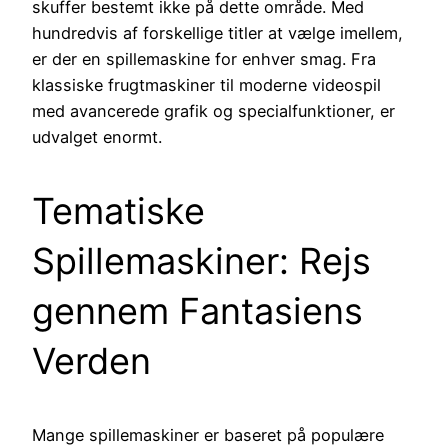
skuffer bestemt ikke på dette område. Med
hundredvis af forskellige titler at vælge imellem,
er der en spillemaskine for enhver smag. Fra
klassiske frugtmaskiner til moderne videospil
med avancerede grafik og specialfunktioner, er
udvalget enormt.
Tematiske
Spillemaskiner: Rejs
gennem Fantasiens
Verden
Mange spillemaskiner er baseret på populære