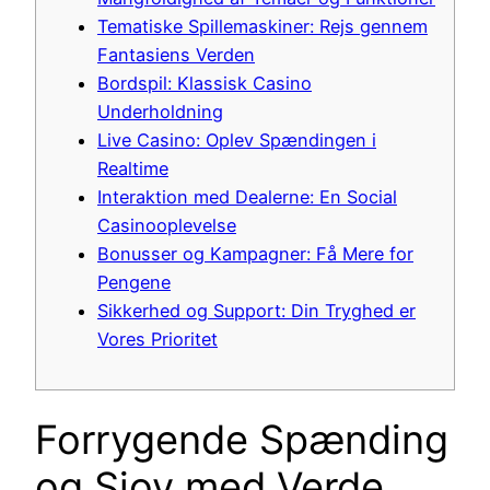
Tematiske Spillemaskiner: Rejs gennem
Fantasiens Verden
Bordspil: Klassisk Casino
Underholdning
Live Casino: Oplev Spændingen i
Realtime
Interaktion med Dealerne: En Social
Casinooplevelse
Bonusser og Kampagner: Få Mere for
Pengene
Sikkerhed og Support: Din Tryghed er
Vores Prioritet
Forrygende Spænding
og Sjov med Verde