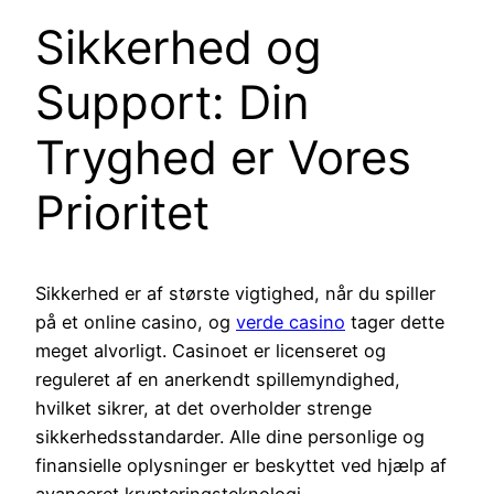
Sikkerhed og
Support: Din
Tryghed er Vores
Prioritet
Sikkerhed er af største vigtighed, når du spiller
på et online casino, og
verde casino
tager dette
meget alvorligt. Casinoet er licenseret og
reguleret af en anerkendt spillemyndighed,
hvilket sikrer, at det overholder strenge
sikkerhedsstandarder. Alle dine personlige og
finansielle oplysninger er beskyttet ved hjælp af