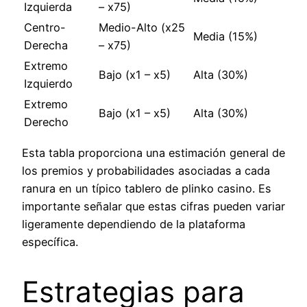
Izquierda
– x75)
Centro-
Medio-Alto (x25
Media (15%)
Derecha
– x75)
Extremo
Bajo (x1 – x5)
Alta (30%)
Izquierdo
Extremo
Bajo (x1 – x5)
Alta (30%)
Derecho
Esta tabla proporciona una estimación general de
los premios y probabilidades asociadas a cada
ranura en un típico tablero de plinko casino. Es
importante señalar que estas cifras pueden variar
ligeramente dependiendo de la plataforma
específica.
Estrategias para