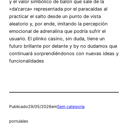
y el valor simbólico de balón que sale de la
«da’carca» representada por el paracaídas al
practicar el salto desde un punto de vista
aleatorio y, por ende, imitando la percepción
emocional de adrenalina que podría sufrir el
usuario. El plinko casino, sin duda, tiene un
futuro brillante por delante y by no dudamos que
continuará sorprendiéndonos con nuevas ideas y
funcionalidades
Publicado
29/05/2026
em
Sem categoria
por
ruialao