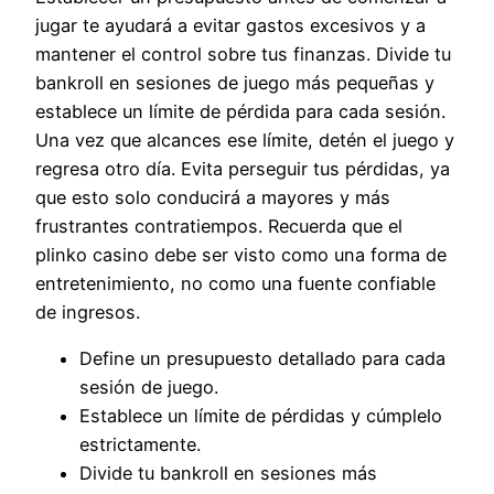
jugar te ayudará a evitar gastos excesivos y a
mantener el control sobre tus finanzas. Divide tu
bankroll en sesiones de juego más pequeñas y
establece un límite de pérdida para cada sesión.
Una vez que alcances ese límite, detén el juego y
regresa otro día. Evita perseguir tus pérdidas, ya
que esto solo conducirá a mayores y más
frustrantes contratiempos. Recuerda que el
plinko casino debe ser visto como una forma de
entretenimiento, no como una fuente confiable
de ingresos.
Define un presupuesto detallado para cada
sesión de juego.
Establece un límite de pérdidas y cúmplelo
estrictamente.
Divide tu bankroll en sesiones más