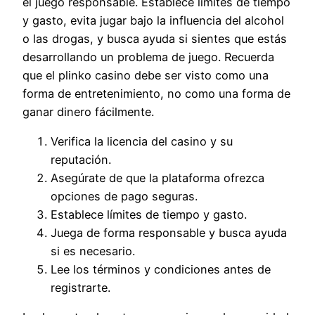
el juego responsable. Establece límites de tiempo
y gasto, evita jugar bajo la influencia del alcohol
o las drogas, y busca ayuda si sientes que estás
desarrollando un problema de juego. Recuerda
que el plinko casino debe ser visto como una
forma de entretenimiento, no como una forma de
ganar dinero fácilmente.
Verifica la licencia del casino y su
reputación.
Asegúrate de que la plataforma ofrezca
opciones de pago seguras.
Establece límites de tiempo y gasto.
Juega de forma responsable y busca ayuda
si es necesario.
Lee los términos y condiciones antes de
registrarte.