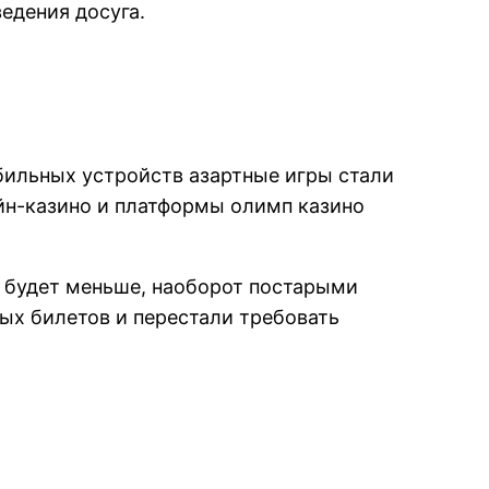
едения досуга.
бильных устройств азартные игры стали
йн-казино и платформы олимп казино
х будет меньше, наоборот постарыми
ых билетов и перестали требовать