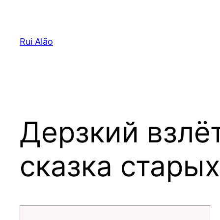
Pular
para
o
Rui Alão
conteúdo
Дерзкий взлёт
сказка стары