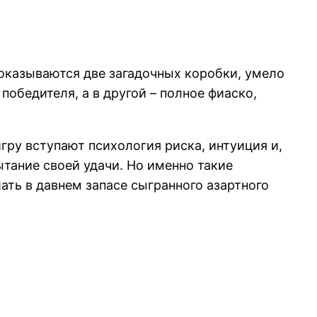
оказываются две загадочных коробки, умело
обедителя, а в другой – полное фиаско,
гру вступают психология риска, интуиция и,
ытание своей удачи. Но именно такие
ь в давнем запасе сыгранного азартного