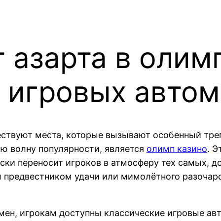
 азарта в олим
х игровых автом
ществуют места, которые вызывают особенный тре
ю волну популярности, является
олимп казино
. 
ски переносит игроков в атмосферу тех самых, д
л предвестником удачи или мимолётного разочар
мен, игрокам доступны классические игровые ав