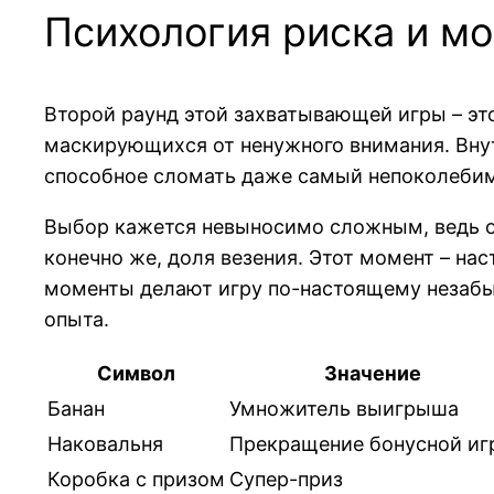
Психология риска и м
Второй раунд этой захватывающей игры – эт
маскирующихся от ненужного внимания. Внут
способное сломать даже самый непоколебим
Выбор кажется невыносимо сложным, ведь он
конечно же, доля везения. Этот момент – на
моменты делают игру по-настоящему незабы
опыта.
Символ
Значение
Банан
Умножитель выигрыша
Наковальня
Прекращение бонусной иг
Коробка с призом
Супер-приз