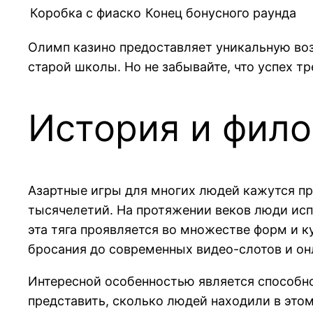
Коробка с фиаско
Конец бонусного раунда
Олимп казино предоставляет уникальную воз
старой школы. Но не забывайте, что успех тр
История и фило
Азартные игры для многих людей кажутся про
тысячелетий. На протяжении веков люди исп
эта тяга проявляется во множестве форм и к
бросания до современных видео-слотов и он
Интересной особенностью является способно
представить, сколько людей находили в этом