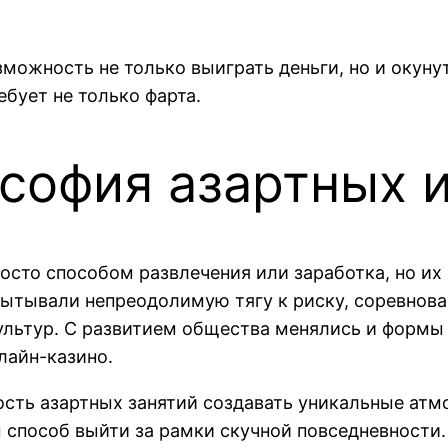
можность не только выиграть деньги, но и окуну
ебует не только фарта.
софия азартных 
сто способом развлечения или заработка, но их 
ытывали непреодолимую тягу к риску, соревнова
ультур. С развитием общества менялись и формы 
лайн-казино.
сть азартных занятий создавать уникальные атм
 способ выйти за рамки скучной повседневности. 