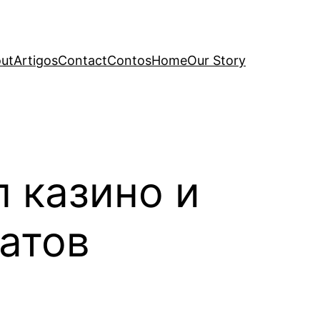
ut
Artigos
Contact
Contos
Home
Our Story
п казино и
атов