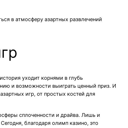
ться в атмосферу азартных развлечений
игр
история уходит корнями в глубь
нию и возможности выиграть ценный приз. И
азартных игр, от простых костей для
осферы сплоченности и драйва. Лишь и
Сегодня, благодаря олимп казино, это