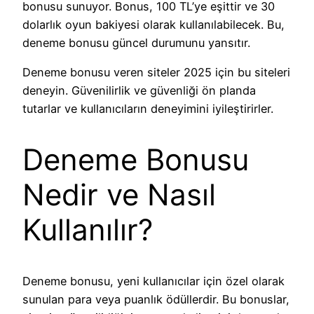
bonusu sunuyor. Bonus, 100 TL’ye eşittir ve 30
dolarlık oyun bakiyesi olarak kullanılabilecek. Bu,
deneme bonusu güncel durumunu yansıtır.
Deneme bonusu veren siteler 2025 için bu siteleri
deneyin. Güvenilirlik ve güvenliği ön planda
tutarlar ve kullanıcıların deneyimini iyileştirirler.
Deneme Bonusu
Nedir ve Nasıl
Kullanılır?
Deneme bonusu, yeni kullanıcılar için özel olarak
sunulan para veya puanlık ödüllerdir. Bu bonuslar,