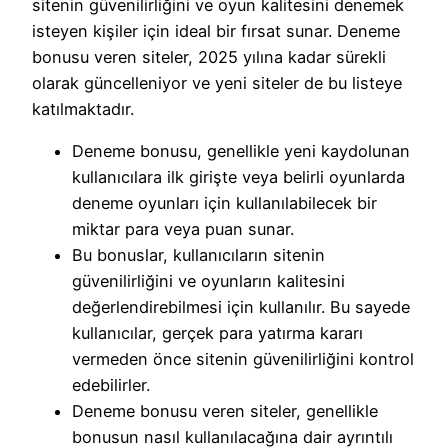
sitenin güvenilirliğini ve oyun kalitesini denemek
isteyen kişiler için ideal bir fırsat sunar. Deneme
bonusu veren siteler, 2025 yılına kadar sürekli
olarak güncelleniyor ve yeni siteler de bu listeye
katılmaktadır.
Deneme bonusu, genellikle yeni kaydolunan
kullanıcılara ilk girişte veya belirli oyunlarda
deneme oyunları için kullanılabilecek bir
miktar para veya puan sunar.
Bu bonuslar, kullanıcıların sitenin
güvenilirliğini ve oyunların kalitesini
değerlendirebilmesi için kullanılır. Bu sayede
kullanıcılar, gerçek para yatırma kararı
vermeden önce sitenin güvenilirliğini kontrol
edebilirler.
Deneme bonusu veren siteler, genellikle
bonusun nasıl kullanılacağına dair ayrıntılı