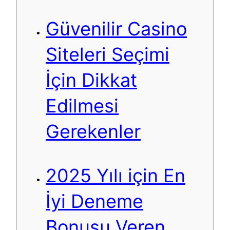
Güvenilir Casino
Siteleri Seçimi
İçin Dikkat
Edilmesi
Gerekenler
2025 Yılı için En
İyi Deneme
Bonusu Veren