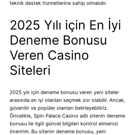
teknik destek hizmetlerine sahip olmalıdır.
2025 Yılı için En İyi
Deneme Bonusu
Veren Casino
Siteleri
2025 yılı için deneme bonusu veren yeni siteler
arasında en iyi olanları seçmek zor olabilir. Ancak,
güvenilir ve popüler olanları belirleyebiliriz.
Öncelikle, Spin Palace Casino adlı sitenin deneme
bonusu ile ilgili güncel bilgileri kontrol etmenizi
öneririm. Bu sitenin deneme bonusu, yeni