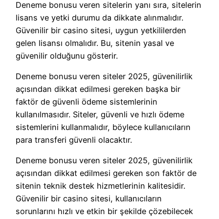
Deneme bonusu veren sitelerin yanı sıra, sitelerin
lisans ve yetki durumu da dikkate alınmalıdır.
Güvenilir bir casino sitesi, uygun yetkililerden
gelen lisansı olmalıdır. Bu, sitenin yasal ve
güvenilir olduğunu gösterir.
Deneme bonusu veren siteler 2025, güvenilirlik
açısından dikkat edilmesi gereken başka bir
faktör de güvenli ödeme sistemlerinin
kullanılmasıdır. Siteler, güvenli ve hızlı ödeme
sistemlerini kullanmalıdır, böylece kullanıcıların
para transferi güvenli olacaktır.
Deneme bonusu veren siteler 2025, güvenilirlik
açısından dikkat edilmesi gereken son faktör de
sitenin teknik destek hizmetlerinin kalitesidir.
Güvenilir bir casino sitesi, kullanıcıların
sorunlarını hızlı ve etkin bir şekilde çözebilecek