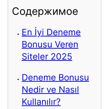
Содержимое
En İyi Deneme
Bonusu Veren
Siteler 2025
Deneme Bonusu
Nedir ve Nasıl
Kullanılır?