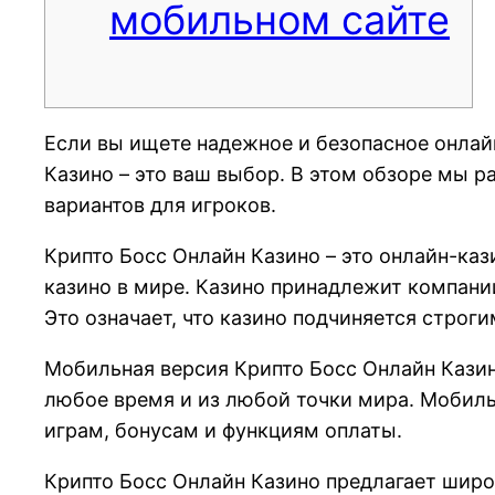
мобильном сайте
Если вы ищете надежное и безопасное онлайн
Казино – это ваш выбор. В этом обзоре мы 
вариантов для игроков.
Крипто Босс Онлайн Казино – это онлайн-каз
казино в мире. Казино принадлежит компании
Это означает, что казино подчиняется стро
Мобильная версия Крипто Босс Онлайн Казино
любое время и из любой точки мира. Мобильн
играм, бонусам и функциям оплаты.
Крипто Босс Онлайн Казино предлагает широк