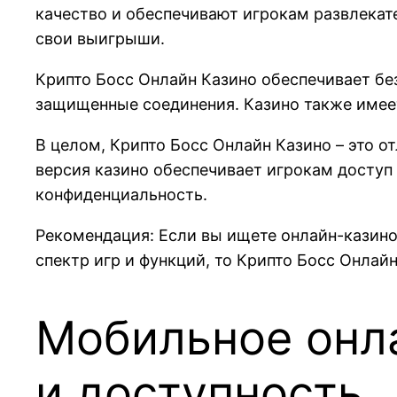
качество и обеспечивают игрокам развлекат
свои выигрыши.
Крипто Босс Онлайн Казино обеспечивает бе
защищенные соединения. Казино также имее
В целом, Крипто Босс Онлайн Казино – это 
версия казино обеспечивает игрокам доступ 
конфиденциальность.
Рекомендация: Если вы ищете онлайн-казино
спектр игр и функций, то Крипто Босс Онлайн
Мобильное онла
и доступность