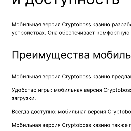
Мобильная версия Cryptoboss казино разраб
устройствах. Она обеспечивает комфортную и
Преимущества мобильн
Мобильная версия Cryptoboss казино предла
Удобство игры: мобильная версия Cryptobos
загрузки.
Всегда доступно: мобильная версия Cryptobo
Мобильная версия Cryptoboss казино также 