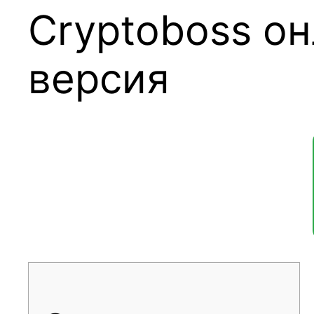
Cryptoboss он
версия