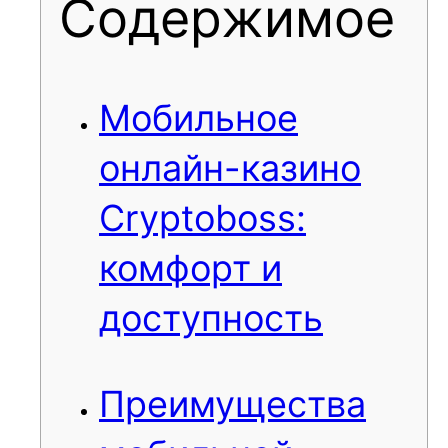
Содержимое
Мобильное
онлайн-казино
Cryptoboss:
комфорт и
доступность
Преимущества