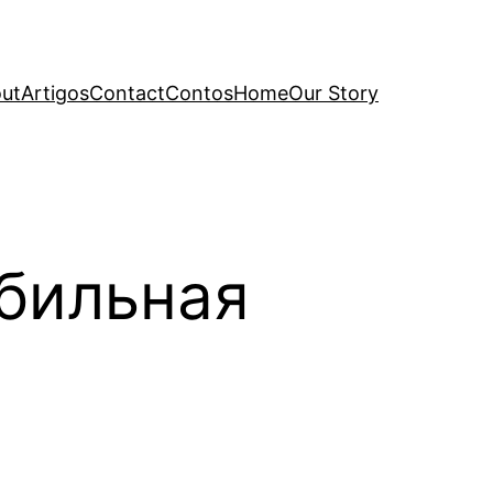
ut
Artigos
Contact
Contos
Home
Our Story
обильная