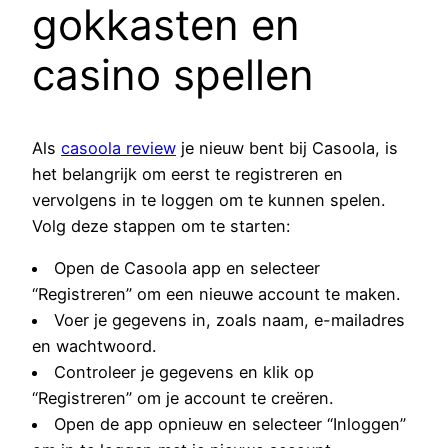
gokkasten en
casino spellen
Als
casoola review
je nieuw bent bij Casoola, is
het belangrijk om eerst te registreren en
vervolgens in te loggen om te kunnen spelen.
Volg deze stappen om te starten:
Open de Casoola app en selecteer
“Registreren” om een nieuwe account te maken.
Voer je gegevens in, zoals naam, e-mailadres
en wachtwoord.
Controleer je gegevens en klik op
“Registreren” om je account te creëren.
Open de app opnieuw en selecteer “Inloggen”