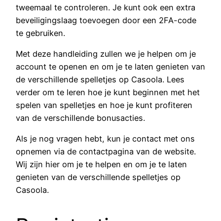
tweemaal te controleren. Je kunt ook een extra
beveiligingslaag toevoegen door een 2FA-code
te gebruiken.
Met deze handleiding zullen we je helpen om je
account te openen en om je te laten genieten van
de verschillende spelletjes op Casoola. Lees
verder om te leren hoe je kunt beginnen met het
spelen van spelletjes en hoe je kunt profiteren
van de verschillende bonusacties.
Als je nog vragen hebt, kun je contact met ons
opnemen via de contactpagina van de website.
Wij zijn hier om je te helpen en om je te laten
genieten van de verschillende spelletjes op
Casoola.