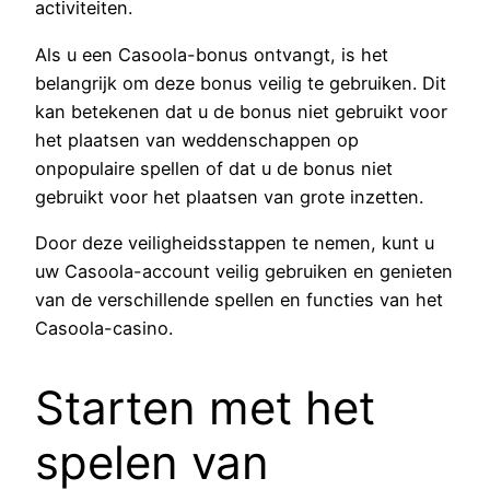
activiteiten.
Als u een Casoola-bonus ontvangt, is het
belangrijk om deze bonus veilig te gebruiken. Dit
kan betekenen dat u de bonus niet gebruikt voor
het plaatsen van weddenschappen op
onpopulaire spellen of dat u de bonus niet
gebruikt voor het plaatsen van grote inzetten.
Door deze veiligheidsstappen te nemen, kunt u
uw Casoola-account veilig gebruiken en genieten
van de verschillende spellen en functies van het
Casoola-casino.
Starten met het
spelen van