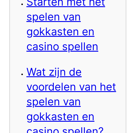
Starten met het
spelen van
gokkasten en
casino spellen
Wat zijn de
voordelen van het
spelen van
gokkasten en
casino spellen?