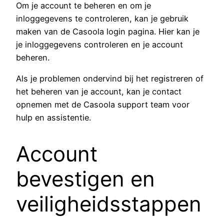
Om je account te beheren en om je
inloggegevens te controleren, kan je gebruik
maken van de Casoola login pagina. Hier kan je
je inloggegevens controleren en je account
beheren.
Als je problemen ondervind bij het registreren of
het beheren van je account, kan je contact
opnemen met de Casoola support team voor
hulp en assistentie.
Account
bevestigen en
veiligheidsstappen