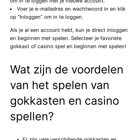
om in te loggen met je nieuwe account.
Voer je e-mailadres en wachtwoord in en klik
op “Inloggen” om in te loggen.
Als je al een account hebt, kun je direct inloggen
en beginnen met spelen. Selecteer je favoriete
gokkast of casino spel en beginnen met spelen!
Wat zijn de voordelen
van het spelen van
gokkasten en casino
spellen?
Er zijn vele verschillende gokkasten en