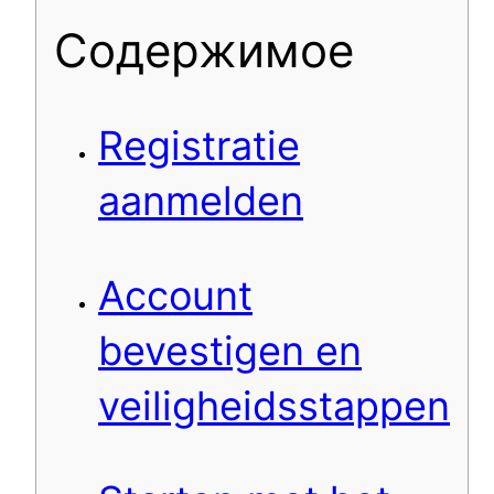
Содержимое
Registratie
aanmelden
Account
bevestigen en
veiligheidsstappen