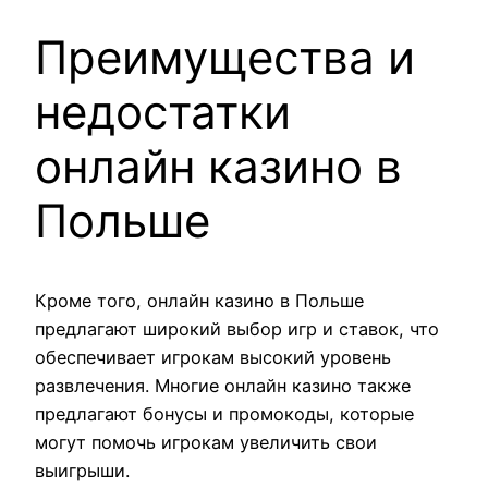
Преимущества и
недостатки
онлайн казино в
Польше
Кроме того, онлайн казино в Польше
предлагают широкий выбор игр и ставок, что
обеспечивает игрокам высокий уровень
развлечения. Многие онлайн казино также
предлагают бонусы и промокоды, которые
могут помочь игрокам увеличить свои
выигрыши.