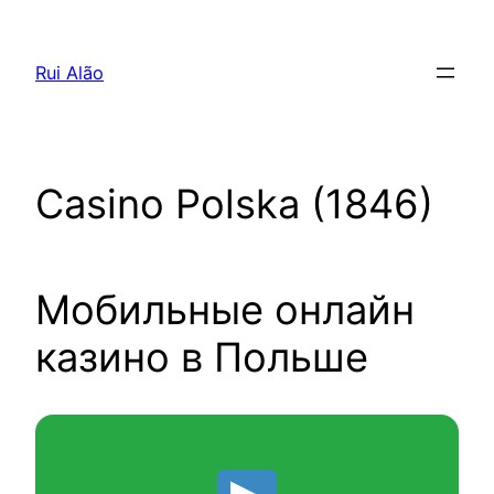
Pular
para
Rui Alão
o
conteúdo
Casino Polska (1846)
Мобильные онлайн
казино в Польше