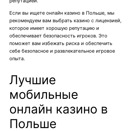
репутацией.
Если вы ищете онлайн казино в Польше, мы
рекомендуем вам выбрать казино с лицензией,
которое имеет хорошую репутацию и
обеспечивает безопасность игроков. Это
поможет вам избежать риска и обеспечить
себе безопасное и развлекательное игровое
опыта.
Лучшие
мобильные
онлайн казино в
Польше