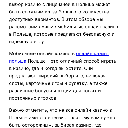
выбор казино с лицензией в Польше может
быть сложным из-за большого количества
доступных вариантов. В этом обзоре мы
рассмотрим лучшие мобильные онлайн казино
в Польше, которые предлагают безопасную и
надежную игру.
Мобильные онлайн казино в
онлайн казино
польша
Польше – это отличный способ играть
в казино, где и когда вы хотите. Они
предлагают широкий выбор игр, включая
слоты, карточные игры и рулетку, а также
различные бонусы и акции для новых и
постоянных игроков.
Важно отметить, что не все онлайн казино в
Польше имеют лицензию, поэтому вам нужно
быть осторожным, выбирая казино, где