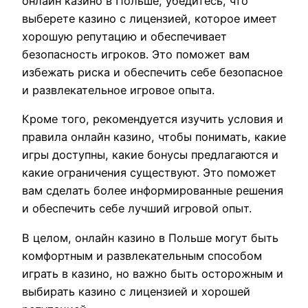
онлайн казино в Польше, убедитесь, что
выберете казино с лицензией, которое имеет
хорошую репутацию и обеспечивает
безопасность игроков. Это поможет вам
избежать риска и обеспечить себе безопасное
и развлекательное игровое опыта.
Кроме того, рекомендуется изучить условия и
правила онлайн казино, чтобы понимать, какие
игры доступны, какие бонусы предлагаются и
какие ограничения существуют. Это поможет
вам сделать более информированные решения
и обеспечить себе лучший игровой опыт.
В целом, онлайн казино в Польше могут быть
комфортным и развлекательным способом
играть в казино, но важно быть осторожным и
выбирать казино с лицензией и хорошей