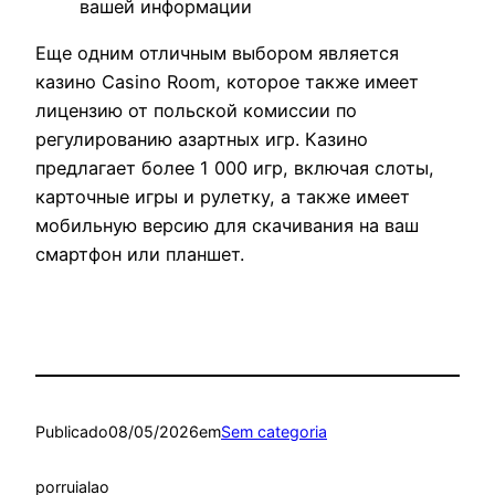
вашей информации
Еще одним отличным выбором является
казино Casino Room, которое также имеет
лицензию от польской комиссии по
регулированию азартных игр. Казино
предлагает более 1 000 игр, включая слоты,
карточные игры и рулетку, а также имеет
мобильную версию для скачивания на ваш
смартфон или планшет.
Publicado
08/05/2026
em
Sem categoria
por
ruialao