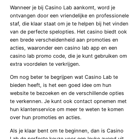
Wanneer je bij Casino Lab aankomt, word je
ontvangen door een vriendelijke en professionele
staf, die klaar staat om je te helpen bij het vinden
van de perfecte spelopties. Het casino biedt ook
een brede verscheidenheid aan promoties en
acties, waaronder een casino lab app en een
casino lab promo code, die je kunt gebruiken om
extra voordelen te verkrijgen.
Om nog beter te begrijpen wat Casino Lab te
bieden heeft, is het een goed idee om hun
website te bezoeken en de verschillende opties
te verkennen. Je kunt ook contact opnemen met
hun klantenservice om meer te weten te komen
over hun promoties en acties.
Als je klaar bent om te beginnen, dan is Casino
Lab de perfecte keuze voor een leuke avond uit