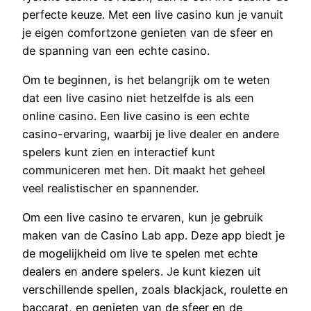
perfecte keuze. Met een live casino kun je vanuit
je eigen comfortzone genieten van de sfeer en
de spanning van een echte casino.
Om te beginnen, is het belangrijk om te weten
dat een live casino niet hetzelfde is als een
online casino. Een live casino is een echte
casino-ervaring, waarbij je live dealer en andere
spelers kunt zien en interactief kunt
communiceren met hen. Dit maakt het geheel
veel realistischer en spannender.
Om een live casino te ervaren, kun je gebruik
maken van de Casino Lab app. Deze app biedt je
de mogelijkheid om live te spelen met echte
dealers en andere spelers. Je kunt kiezen uit
verschillende spellen, zoals blackjack, roulette en
baccarat, en genieten van de sfeer en de