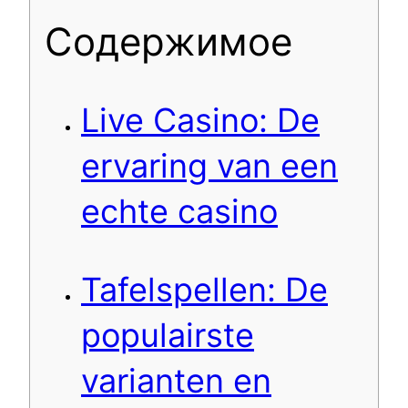
Содержимое
Live Casino: De
ervaring van een
echte casino
Tafelspellen: De
populairste
varianten en