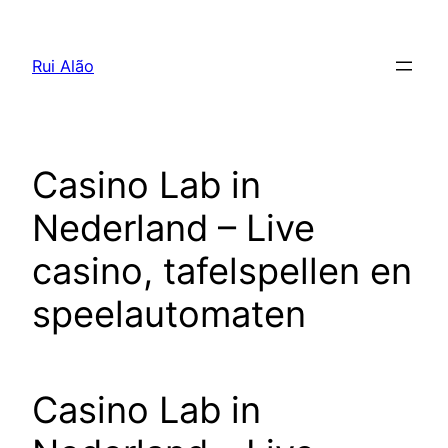
Pular
para
Rui Alão
o
conteúdo
Casino Lab in
Nederland – Live
casino, tafelspellen en
speelautomaten
Casino Lab in