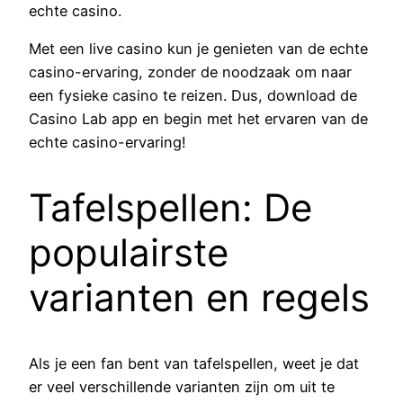
echte casino.
Met een live casino kun je genieten van de echte
casino-ervaring, zonder de noodzaak om naar
een fysieke casino te reizen. Dus, download de
Casino Lab app en begin met het ervaren van de
echte casino-ervaring!
Tafelspellen: De
populairste
varianten en regels
Als je een fan bent van tafelspellen, weet je dat
er veel verschillende varianten zijn om uit te