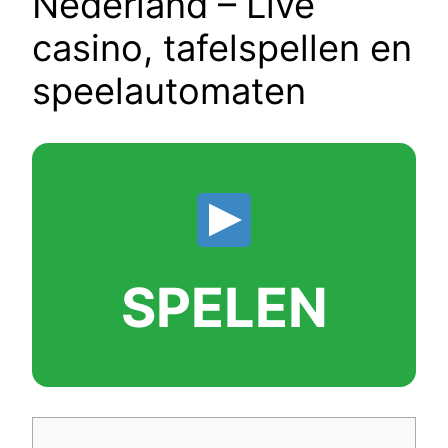
Nederland – Live
casino, tafelspellen en
speelautomaten
SPELEN