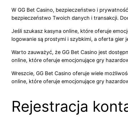
W GG Bet Casino, bezpieczeństwo i prywatność 
bezpieczeństwo Twoich danych i transakcji. Do
Jeśli szukasz kasyna online, które oferuje emo
logowanie są prostymi i szybkimi, a oferta gier j
Warto zauważyć, że GG Bet Casino jest dostępne 
online, które oferuje emocjonujące gry hazardo
Wreszcie, GG Bet Casino oferuje wiele możliwośc
online, które oferuje emocjonujące gry hazardo
Rejestracja kon