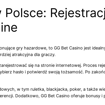
Polsce: Rejestracj
ine
cjonujące gry hazardowe, to GG Bet Casino jest idea
rdziej atrakcyjna dla graczy.
ejestrować się na stronie internetowej. Proces rejest
ierz hasło i potwierdź swoją tożsamość. Po zakońc
dowych, w tym ruletka, blackjacka, poker, a także wi
erencji. Dodatkowo, GG Bet Casino oferuje bonusy i