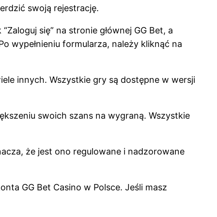
erdzić swoją rejestrację.
“Zaloguj się” na stronie głównej GG Bet, a
Po wypełnieniu formularza, należy kliknąć na
wiele innych. Wszystkie gry są dostępne w wersji
iększeniu swoich szans na wygraną. Wszystkie
nacza, że jest ono regulowane i nadzorowane
konta GG Bet Casino w Polsce. Jeśli masz