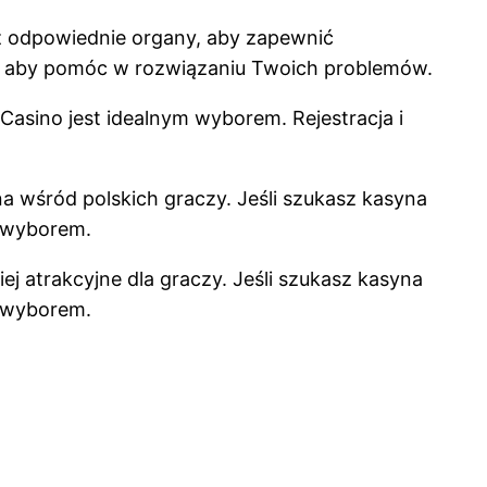
ez odpowiednie organy, aby zapewnić
/7, aby pomóc w rozwiązaniu Twoich problemów.
Casino jest idealnym wyborem. Rejestracja i
na wśród polskich graczy. Jeśli szukasz kasyna
m wyborem.
ej atrakcyjne dla graczy. Jeśli szukasz kasyna
m wyborem.