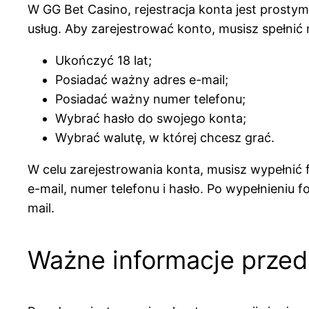
W GG Bet Casino, rejestracja konta jest prosty
usług. Aby zarejestrować konto, musisz spełnić
Ukończyć 18 lat;
Posiadać ważny adres e-mail;
Posiadać ważny numer telefonu;
Wybrać hasło do swojego konta;
Wybrać walutę, w której chcesz grać.
W celu zarejestrowania konta, musisz wypełnić 
e-mail, numer telefonu i hasło. Po wypełnieniu f
mail.
Ważne informacje przed