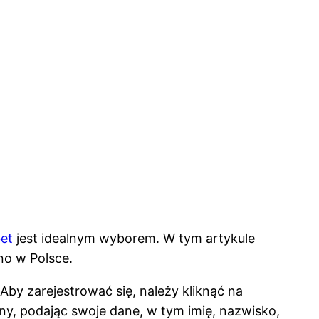
et
jest idealnym wyborem. W tym artykule
no w Polsce.
Aby zarejestrować się, należy kliknąć na
yjny, podając swoje dane, w tym imię, nazwisko,