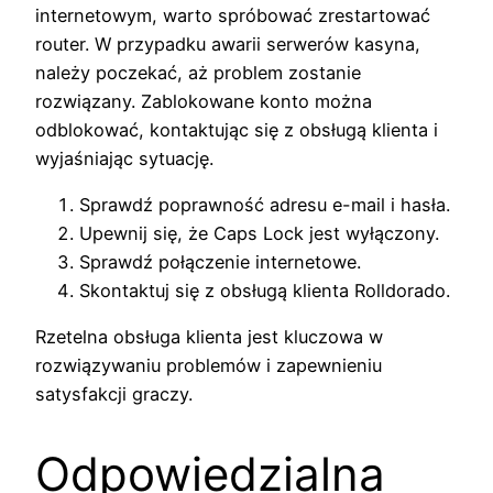
internetowym, warto spróbować zrestartować
router. W przypadku awarii serwerów kasyna,
należy poczekać, aż problem zostanie
rozwiązany. Zablokowane konto można
odblokować, kontaktując się z obsługą klienta i
wyjaśniając sytuację.
Sprawdź poprawność adresu e-mail i hasła.
Upewnij się, że Caps Lock jest wyłączony.
Sprawdź połączenie internetowe.
Skontaktuj się z obsługą klienta Rolldorado.
Rzetelna obsługa klienta jest kluczowa w
rozwiązywaniu problemów i zapewnieniu
satysfakcji graczy.
Odpowiedzialna