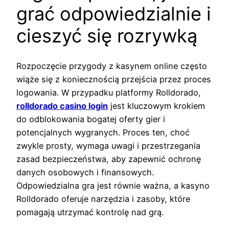
grać odpowiedzialnie i
cieszyć się rozrywką
Rozpoczęcie przygody z kasynem online często
wiąże się z koniecznością przejścia przez proces
logowania. W przypadku platformy Rolldorado,
rolldorado casino login
jest kluczowym krokiem
do odblokowania bogatej oferty gier i
potencjalnych wygranych. Proces ten, choć
zwykle prosty, wymaga uwagi i przestrzegania
zasad bezpieczeństwa, aby zapewnić ochronę
danych osobowych i finansowych.
Odpowiedzialna gra jest równie ważna, a kasyno
Rolldorado oferuje narzędzia i zasoby, które
pomagają utrzymać kontrolę nad grą.