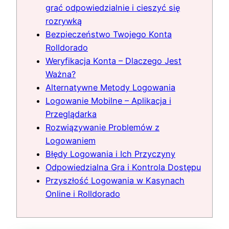
grać odpowiedzialnie i cieszyć się
rozrywką
Bezpieczeństwo Twojego Konta
Rolldorado
Weryfikacja Konta – Dlaczego Jest
Ważna?
Alternatywne Metody Logowania
Logowanie Mobilne – Aplikacja i
Przeglądarka
Rozwiązywanie Problemów z
Logowaniem
Błędy Logowania i Ich Przyczyny
Odpowiedzialna Gra i Kontrola Dostępu
Przyszłość Logowania w Kasynach
Online i Rolldorado