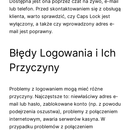
Dostępna jest ona poprzez czat na żywo, e-mail
lub telefon. Przed skontaktowaniem się z obsługą
klienta, warto sprawdzić, czy Caps Lock jest
wyłączony, a także czy wprowadzony adres e-
mail jest poprawny.
Błędy Logowania i Ich
Przyczyny
Problemy z logowaniem mogą mieć różne
przyczyny. Najczęstsze to: niewłaściwy adres e-
mail lub hasło, zablokowane konto (np. z powodu
podejrzenia oszustwa), problemy z połączeniem
internetowym, awaria serwerów kasyna. W
przypadku problemów z połączeniem