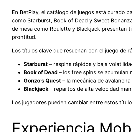
En BetPlay, el catálogo de juegos está curado par
como Starburst, Book of Dead y Sweet Bonanza 
de mesa como Roulette y Blackjack presentan t
prontitud.
Los títulos clave que resuenan con el juego de r
Starburst
– respins rápidos y baja volatili
Book of Dead
– los free spins se acumulan
Gonzo’s Quest
– la mecánica de avalancha 
Blackjack
– repartos de alta velocidad mant
Los jugadores pueden cambiar entre estos títul
Experiencia Mobi