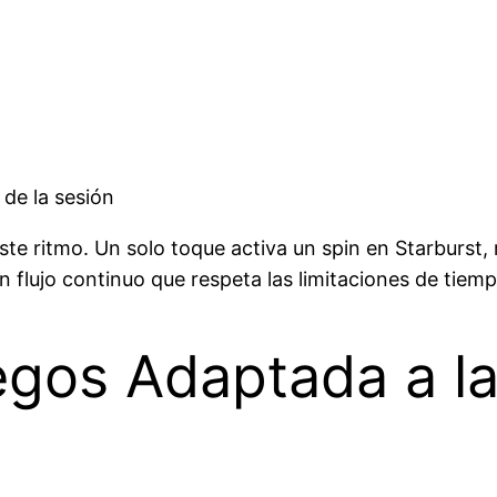
 de la sesión
ste ritmo. Un solo toque activa un spin en Starburst,
n flujo continuo que respeta las limitaciones de tiemp
egos Adaptada a la