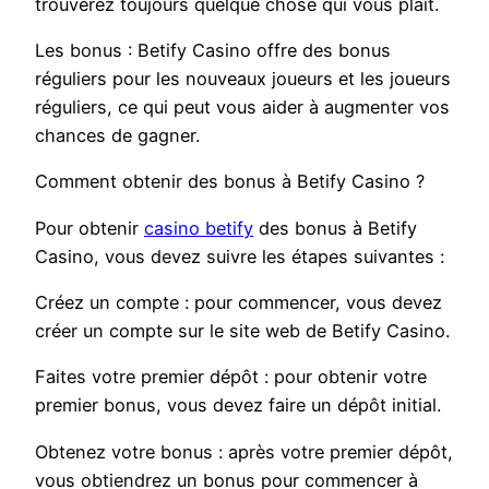
trouverez toujours quelque chose qui vous plaît.
Les bonus : Betify Casino offre des bonus
réguliers pour les nouveaux joueurs et les joueurs
réguliers, ce qui peut vous aider à augmenter vos
chances de gagner.
Comment obtenir des bonus à Betify Casino ?
Pour obtenir
casino betify
des bonus à Betify
Casino, vous devez suivre les étapes suivantes :
Créez un compte : pour commencer, vous devez
créer un compte sur le site web de Betify Casino.
Faites votre premier dépôt : pour obtenir votre
premier bonus, vous devez faire un dépôt initial.
Obtenez votre bonus : après votre premier dépôt,
vous obtiendrez un bonus pour commencer à