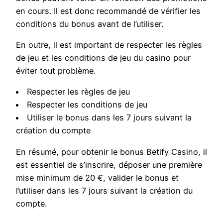
en cours. Il est donc recommandé de vérifier les
conditions du bonus avant de l’utiliser.
En outre, il est important de respecter les règles
de jeu et les conditions de jeu du casino pour
éviter tout problème.
Respecter les règles de jeu
Respecter les conditions de jeu
Utiliser le bonus dans les 7 jours suivant la
création du compte
En résumé, pour obtenir le bonus Betify Casino, il
est essentiel de s’inscrire, déposer une première
mise minimum de 20 €, valider le bonus et
l’utiliser dans les 7 jours suivant la création du
compte.