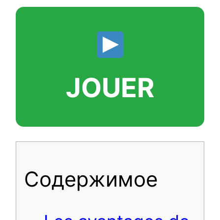
JOUER
Содержимое