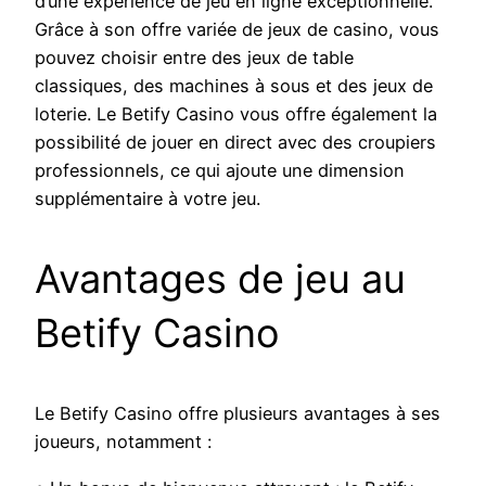
d’une expérience de jeu en ligne exceptionnelle.
Grâce à son offre variée de jeux de casino, vous
pouvez choisir entre des jeux de table
classiques, des machines à sous et des jeux de
loterie. Le Betify Casino vous offre également la
possibilité de jouer en direct avec des croupiers
professionnels, ce qui ajoute une dimension
supplémentaire à votre jeu.
Avantages de jeu au
Betify Casino
Le Betify Casino offre plusieurs avantages à ses
joueurs, notamment :