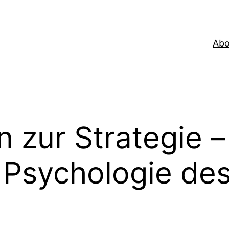
Abo
 zur Strategie –
 Psychologie des