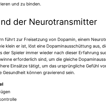
ieren und zu binden.
und der Neurotransmitter
n führt zur Freisetzung von Dopamin, einem Neurotr
ie klein er ist, löst eine Dopaminausschüttung aus, 
ss der Spieler immer wieder nach dieser Erfahrung suc
ne erforderlich sind, um die gleiche Dopaminaussc
öhere Einsätze tätigt, um das ursprüngliche Gefühl v
e Gesundheit können gravierend sein.
el
nügen
ontrolle