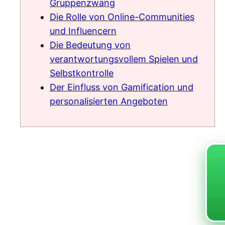
Gruppenzwang
Die Rolle von Online-Communities
und Influencern
Die Bedeutung von
verantwortungsvollem Spielen und
Selbstkontrolle
Der Einfluss von Gamification und
personalisierten Angeboten