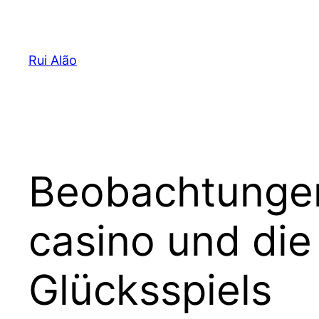
Pular
para
o
Rui Alão
conteúdo
Beobachtungen
casino und die
Glücksspiels