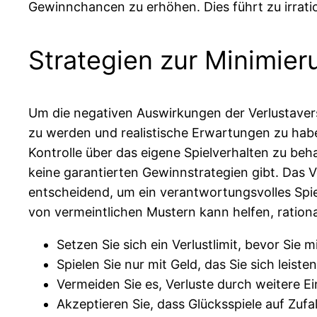
Gewinnchancen zu erhöhen. Dies führt zu irratio
Strategien zur Minimier
Um die negativen Auswirkungen der Verlustaversi
zu werden und realistische Erwartungen zu haben
Kontrolle über das eigene Spielverhalten zu beha
keine garantierten Gewinnstrategien gibt. Das V
entscheidend, um ein verantwortungsvolles Spie
von vermeintlichen Mustern kann helfen, ration
Setzen Sie sich ein Verlustlimit, bevor Sie 
Spielen Sie nur mit Geld, das Sie sich leiste
Vermeiden Sie es, Verluste durch weitere E
Akzeptieren Sie, dass Glücksspiele auf Zufal