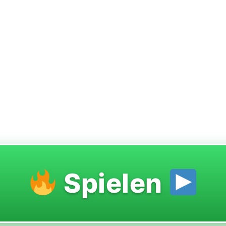
Spielen