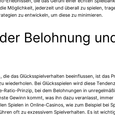
no-Erlebnissen, die das Gefühl einer echten Spielban
 Möglichkeit, jederzeit und überall zu spielen, tragen 
trategien zu entwickeln, um diese zu minimieren.
 der Belohnung und
 die das Glücksspielverhalten beeinflussen, ist das P
 zu wiederholen. Bei Glücksspielen wird diese Tend
e-Ratio-Prinzip, bei dem Belohnungen in unregelmäßi
chste Gewinn kommt, was ihn dazu veranlasst, immer 
elen Spielen in Online-Casinos, wie zum Beispiel bei
ühren oft zu exzessivem Spielverhalten. Es ist wicht