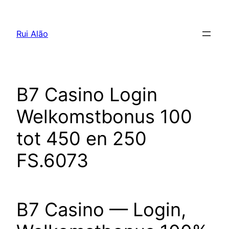
Pular
para
Rui Alão
o
conteúdo
B7 Casino Login
Welkomstbonus 100
tot 450 en 250
FS.6073
B7 Casino — Login,