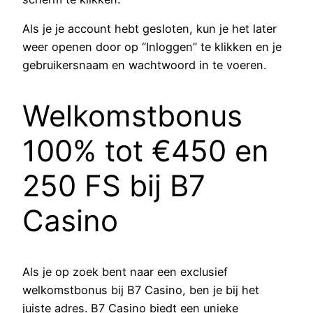
Als je je account hebt gesloten, kun je het later
weer openen door op “Inloggen” te klikken en je
gebruikersnaam en wachtwoord in te voeren.
Welkomstbonus
100% tot €450 en
250 FS bij B7
Casino
Als je op zoek bent naar een exclusief
welkomstbonus bij B7 Casino, ben je bij het
juiste adres. B7 Casino biedt een unieke