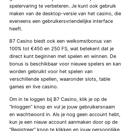
spelervaring te verbeteren. Je kunt ook gebruik
maken van de desktop-versie van het casino, die
eveneens een gebruikersvriendelijke interface
heeft.
B7 Casino biedt ook een welkomstbonus van
100% tot €450 en 250 FS, wat betekent dat je
direct kunt beginnen met spelen en winnen. De
bonus is beschikbaar voor nieuwe spelers en kan
worden gebruikt voor het spelen van
verschillende spellen, waaronder slots, table
games en live casino.
Om in te loggen bij B7 Casino, klik je op de
“Inloggen” knop en vul je jouw gebruikersnaam
en wachtwoord in. Als je nog geen account hebt,
kun je een nieuw account aanmaken door op de
“Registreer” knop te klikken en jouw persoonlijke