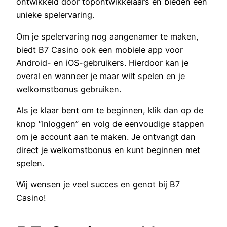
ontwikkeld door topontwikkelaars en bieden een
unieke spelervaring.
Om je spelervaring nog aangenamer te maken,
biedt B7 Casino ook een mobiele app voor
Android- en iOS-gebruikers. Hierdoor kan je
overal en wanneer je maar wilt spelen en je
welkomstbonus gebruiken.
Als je klaar bent om te beginnen, klik dan op de
knop “Inloggen” en volg de eenvoudige stappen
om je account aan te maken. Je ontvangt dan
direct je welkomstbonus en kunt beginnen met
spelen.
Wij wensen je veel succes en genot bij B7
Casino!