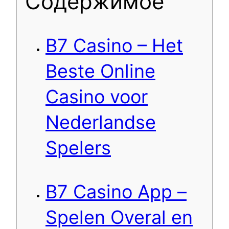
Содержимое
B7 Casino – Het
Beste Online
Casino voor
Nederlandse
Spelers
B7 Casino App –
Spelen Overal en