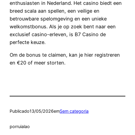
enthusiasten in Nederland. Het casino biedt een
breed scala aan spellen, een veilige en
betrouwbare spelomgeving en een unieke
welkomstbonus. Als je op zoek bent naar een
exclusief casino-erleven, is B7 Casino de
perfecte keuze.
Om de bonus te claimen, kan je hier registreren
en €20 of meer storten.
Publicado
13/05/2026
em
Sem categoria
por
ruialao