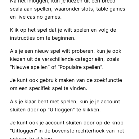
Na het inloggen, kun je kiezen uit een breed
scala aan spellen, waaronder slots, table games
en live casino games.
Klik op het spel dat je wilt spelen en volg de
instructies om te beginnen.
Als je een nieuw spel wilt proberen, kun je ook
kiezen uit de verschillende categorieën, zoals
“Nieuwe spellen” of “Populaire spellen”.
Je kunt ook gebruik maken van de zoekfunctie
om een specifiek spel te vinden.
Als je klaar bent met spelen, kun je je account
sluiten door op “Uitloggen” te klikken.
Je kunt ook je account sluiten door op de knop
“Uitloggen” in de bovenste rechterhoek van het
scherm te klikken.