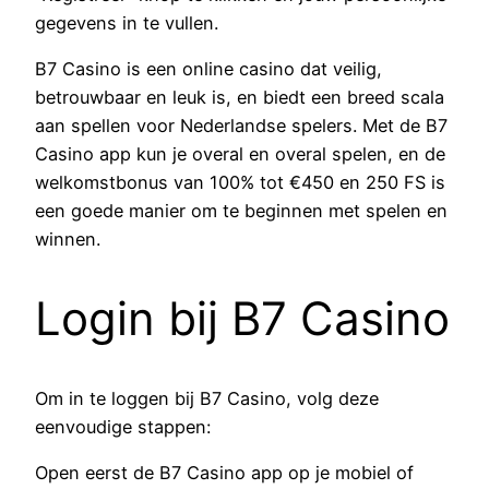
gegevens in te vullen.
B7 Casino is een online casino dat veilig,
betrouwbaar en leuk is, en biedt een breed scala
aan spellen voor Nederlandse spelers. Met de B7
Casino app kun je overal en overal spelen, en de
welkomstbonus van 100% tot €450 en 250 FS is
een goede manier om te beginnen met spelen en
winnen.
Login bij B7 Casino
Om in te loggen bij B7 Casino, volg deze
eenvoudige stappen:
Open eerst de B7 Casino app op je mobiel of