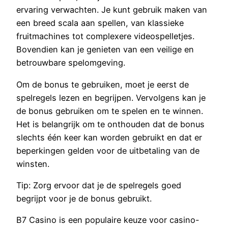
ervaring verwachten. Je kunt gebruik maken van
een breed scala aan spellen, van klassieke
fruitmachines tot complexere videospelletjes.
Bovendien kan je genieten van een veilige en
betrouwbare spelomgeving.
Om de bonus te gebruiken, moet je eerst de
spelregels lezen en begrijpen. Vervolgens kan je
de bonus gebruiken om te spelen en te winnen.
Het is belangrijk om te onthouden dat de bonus
slechts één keer kan worden gebruikt en dat er
beperkingen gelden voor de uitbetaling van de
winsten.
Tip: Zorg ervoor dat je de spelregels goed
begrijpt voor je de bonus gebruikt.
B7 Casino is een populaire keuze voor casino-