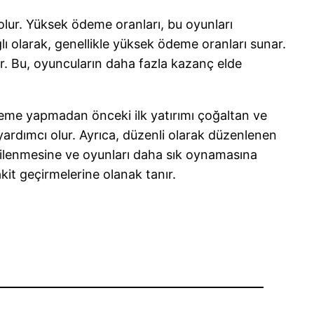
olur. Yüksek ödeme oranları, bu oyunları
ı olarak, genellikle yüksek ödeme oranları sunar.
ir. Bu, oyuncuların daha fazla kazanç elde
deme yapmadan önceki ilk yatırımı çoğaltan ve
yardımcı olur. Ayrıca, düzenli olarak düzenlenen
ilgilenmesine ve oyunları daha sık oynamasına
kit geçirmelerine olanak tanır.