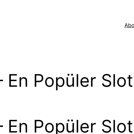
Abo
– En Popüler Slot
– En Popüler Slot