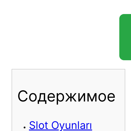
Содержимое
Slot Oyunları