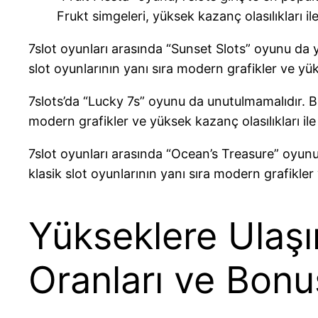
Frukt simgeleri, yüksek kazanç olasılıkları ile
7slot oyunları arasında “Sunset Slots” oyunu da ye
slot oyunlarının yanı sıra modern grafikler ve yükse
7slots’da “Lucky 7s” oyunu da unutulmamalıdır. Bu o
modern grafikler ve yüksek kazanç olasılıkları ile 
7slot oyunları arasında “Ocean’s Treasure” oyunu d
klasik slot oyunlarının yanı sıra modern grafikler v
Yükseklere Ulaş
Oranları ve Bonu